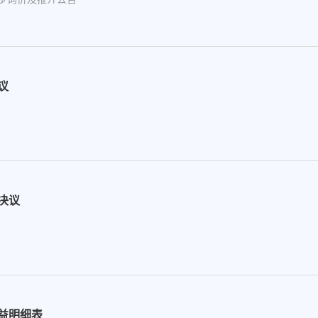
议
决议
益明细表