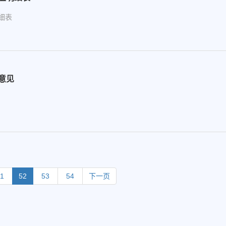
细表
意见
51
52
53
54
下一页