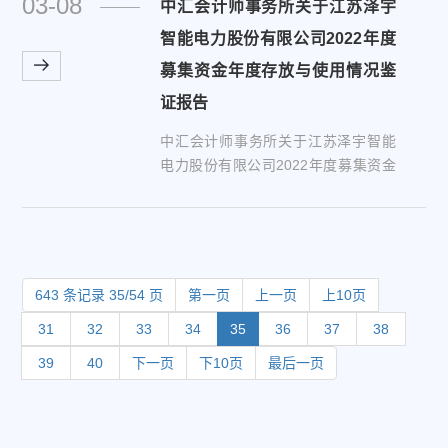
03-08
中汇会计师事务所关于江苏泽宇
智能电力股份有限公司2022年度
募集资金年度存放与使用情况鉴
证报告
中汇会计师事务所关于江苏泽宇智能
电力股份有限公司2022年度募集资金
年度存放与使用情况鉴证报告
643 条记录 35/54 页
第一页
上一页
上10页
31
32
33
34
35
36
37
38
39
40
下一页
下10页
最后一页