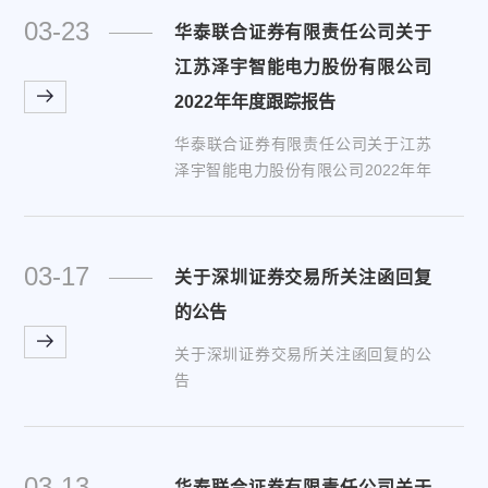
03-23
华泰联合证券有限责任公司关于
江苏泽宇智能电力股份有限公司
2022年年度跟踪报告
华泰联合证券有限责任公司关于江苏
泽宇智能电力股份有限公司2022年年
度跟踪报告
03-17
关于深圳证券交易所关注函回复
的公告
关于深圳证券交易所关注函回复的公
告
03-13
华泰联合证券有限责任公司关于